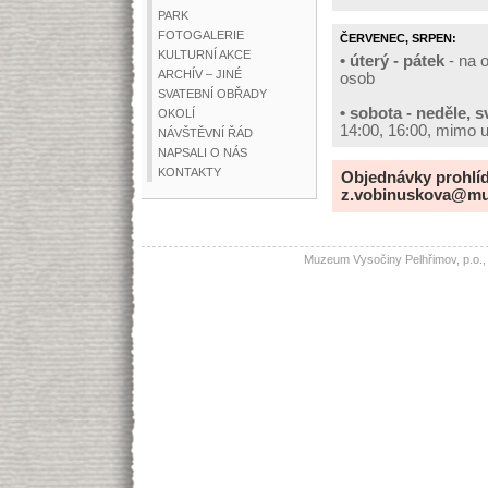
PARK
FOTOGALERIE
ČERVENEC, SRPEN:
KULTURNÍ AKCE
• úterý - pátek
- na 
ARCHÍV – JINÉ
osob
SVATEBNÍ OBŘADY
• sobota - neděle, s
OKOLÍ
14:00, 16:00, mimo 
NÁVŠTĚVNÍ ŘÁD
NAPSALI O NÁS
KONTAKTY
Objednávky prohlídk
z.vobinuskova@muz
Muzeum Vysočiny Pelhřimov, p.o.