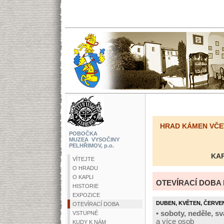
HRAD KÁMEN VČE
POBOČKA
MUZEA VYSOČINY
PELHŘIMOV, p.o.
KAP
VÍTEJTE
O HRADU
O KAPLI
OTEVÍRACÍ DOBA 
HISTORIE
EXPOZICE
DUBEN, KVĚTEN, ČERVEN,
OTEVÍRACÍ DOBA
• soboty, neděle, sv
VSTUPNÉ
a více osob
KUDY K NÁM